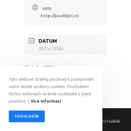
WEB
http://pavlikjiri.cz
DATUM
25 Čvc 2026
Záskok s BPM
Tyto webové stránky používají k poskytování
svých služeb soubory cookies. Používáním
těchto webových stránek souhlasíte s jejich
použitím. |
Více informací
Povinné údaje
Soubory cookies
SOUHLASÍM
© 2024
PAVLIKJIRI.CZ
, Všechna práva vyhrazena - Vytvořil
Lukáš
Dyntar