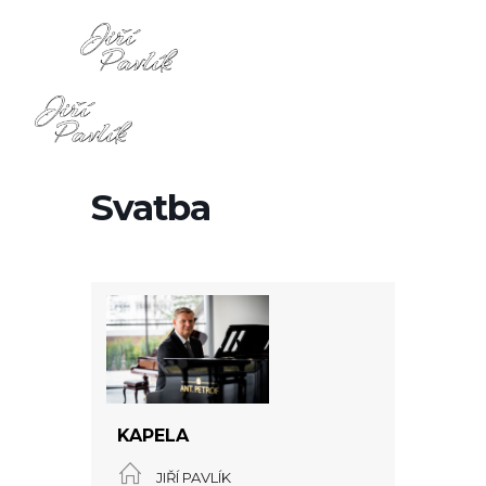
Svatba
KAPELA
JIŘÍ PAVLÍK